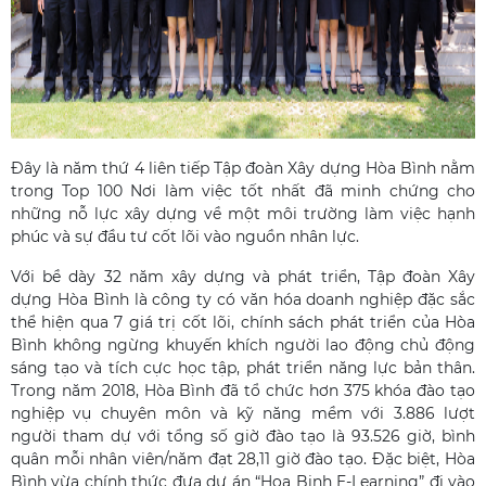
Đây là năm thứ 4 liên tiếp Tập đoàn Xây dựng Hòa Bình nằm
trong Top 100 Nơi làm việc tốt nhất đã minh chứng cho
những nỗ lực xây dựng về một môi trường làm việc hạnh
phúc và sự đầu tư cốt lõi vào nguồn nhân lực.
Với bề dày 32 năm xây dựng và phát triển, Tập đoàn Xây
dựng Hòa Bình là công ty có văn hóa doanh nghiệp đặc sắc
thể hiện qua 7 giá trị cốt lõi, chính sách phát triển của Hòa
Bình không ngừng khuyến khích người lao động chủ động
sáng tạo và tích cực học tập, phát triển năng lực bản thân.
Trong năm 2018, Hòa Bình đã tổ chức hơn 375 khóa đào tạo
nghiệp vụ chuyên môn và kỹ năng mềm với 3.886 lượt
người tham dự với tổng số giờ đào tạo là 93.526 giờ, bình
quân mỗi nhân viên/năm đạt 28,11 giờ đào tạo. Đặc biệt, Hòa
Bình vừa chính thức đưa dự án “Hoa Binh E-Learning” đi vào