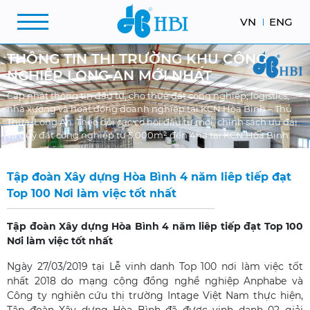
VN
ENG
THÔNG TIN THỊ TRƯỜNG KHU CÔNG
NGHIỆP LONG AN MỚI NHẤT
Cập nhật thông tin đầu tư, cho thuê đất công nghiệp, logistics,
nhà xưởng và hoạt động doanh nghiệp tại KCN Hòa Bình – Thủ
Thừa, Long An. Theo dõi các cơ hội đầu tư mới, chính sách ưu đãi
và quỹ đất công nghiệp từ 5.000m² đến 4ha tại KCN Hòa Bình.
Tập đoàn Xây dựng Hòa Bình 4 năm liêp tiếp đạt
Top 100 Nơi làm việc tốt nhất
Tập đoàn Xây dựng Hòa Bình 4 năm liêp tiếp đạt Top 100
Nơi làm việc tốt nhất
Ngày 27/03/2019 tại Lễ vinh danh Top 100 nơi làm việc tốt
nhất 2018 do mạng cộng đồng nghề nghiệp Anphabe và
Công ty nghiên cứu thị trường Intage Việt Nam thực hiện,