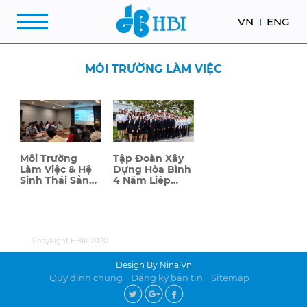
VN
ENG
MÔI TRƯỜNG LÀM VIỆC
Môi Trường
Tập Đoàn Xây
Làm Việc & Hệ
Dựng Hòa Bình
Sinh Thái Sản
4 Năm Liêp
Xuất Tại KCN
Tiếp Đạt Top
Hòa Bình
100 Nơi Làm
Việc Tốt Nhất
CopyRight HBIP 2020
Design By Nina.vn
Quy định chung
Đăng ký bản tin
Sitemap