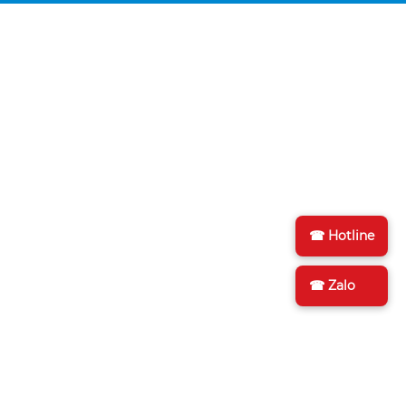
☎ Hotline
☎ Zalo