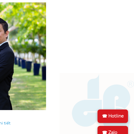
☎ Hotline
i tiết
☎ Zalo