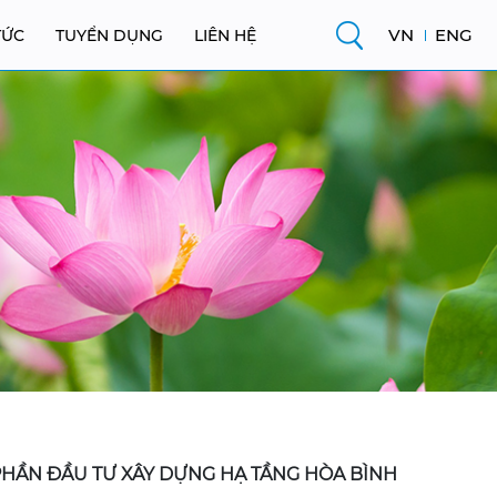
VN
ENG
TỨC
TUYỂN DỤNG
LIÊN HỆ
 PHẦN ĐẦU TƯ XÂY DỰNG HẠ TẦNG HÒA BÌNH