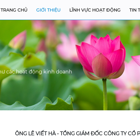
TRANG CHỦ
GIỚI THIỆU
LĨNH VỰC HOẠT ĐỘNG
TIN 
ư các hoạt động kinh doanh
ÔNG LÊ VIẾT HÀ - TỔNG GIÁM ĐỐC CÔNG TY CỔ