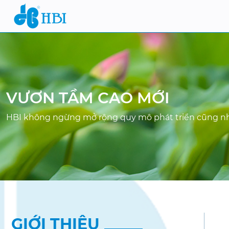
VƯƠN TẦM CAO MỚI
HBI không ngừng mở rộng quy mô phát triển cũng nh
GIỚI THIỆU