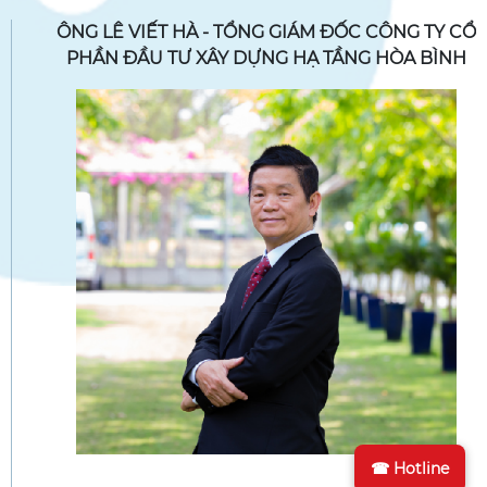
ÔNG LÊ VIẾT HÀ - TỔNG GIÁM ĐỐC CÔNG TY CỔ
PHẦN ĐẦU TƯ XÂY DỰNG HẠ TẦNG HÒA BÌNH
☎ Hotline