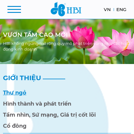
VN
ENG
VƯƠN TẦM CAO MỚI
HBI không ngừng mở rộng quy mô phát triển cũng như các hoạt
động kinh doanh
GIỚI THIỆU
Thư ngỏ
Hình thành và phát triển
Tầm nhìn, Sứ mạng, Giá trị cốt lõi
Cổ đông