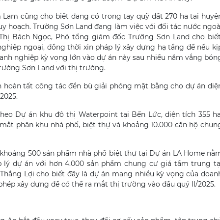
 Lam cũng cho biết đang có trong tay quỹ đất 270 ha tại huyệ
y hoạch. Trường Sơn Land đang làm việc với đối tác nước ngoà
ê Thị Bách Ngọc, Phó tổng giám đốc Trường Sơn Land cho biết
hiệp ngoại, đồng thời xin pháp lý xây dựng hạ tầng để nếu kị
oanh nghiệp kỳ vọng lớn vào dự án này sau nhiều năm vắng bón
Trường Sơn Land với thị trường.
n hoàn tất công tác đền bù giải phóng mặt bằng cho dự án diệ
 2025.
eo Dự án khu đô thị Waterpoint tại Bến Lức, diện tích 355 ha
 mắt phân khu nhà phố, biệt thự và khoảng 10.000 căn hộ chun
n khoảng 500 sản phẩm nhà phố biệt thự tại Dự án LA Home nằ
p lý dự án với hơn 4.000 sản phẩm chung cư giá tầm trung tạ
hắng Lợi cho biết đây là dự án mang nhiều kỳ vọng của doan
hép xây dựng để có thể ra mắt thị trường vào đầu quý II/2025.