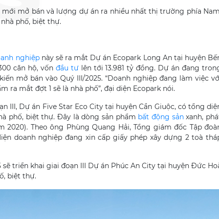
g mới mở bán và lượng dự án ra nhiều nhất thị trường phía Nam
nhà phố, biệt thự.
anh nghiệp
này sẽ ra mắt Dự án Ecopark Long An tại huyện Bế
.300 căn hộ, vốn
đầu tư
lên tới 13.981 tỷ đồng. Dự án đang tron
 kiến mở bán vào Quý III/2025. “Doanh nghiệp đang làm việc vớ
m ra mắt đợt 1 sẽ là nhà phố”, đại diện Ecopark nói.
III, Dự án Five Star Eco City tại huyện Cần Giuộc, có tổng diệ
i nhà phố, biệt thự. Đây là dòng sản phẩm
bất động sản
xanh, phá
năm 2020). Theo ông Phùng Quang Hải, Tổng giám đốc Tập đoà
Hiện doanh nghiệp đang xin cấp giấy phép xây dựng 2 toà thá
sẽ triển khai giai đoạn III Dự án Phúc An City tại huyện Đức Ho
, biệt thự.