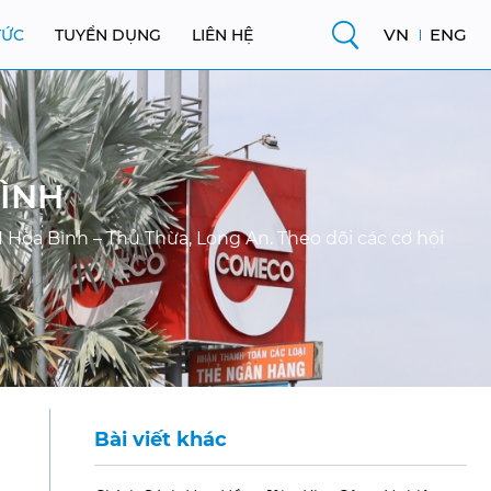
VN
ENG
TỨC
TUYỂN DỤNG
LIÊN HỆ
BÌNH
 Hòa Bình – Thủ Thừa, Long An. Theo dõi các cơ hội
Bài viết khác