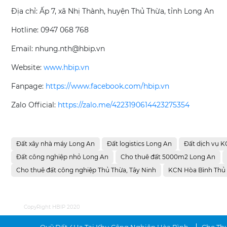
Địa chỉ: Ấp 7, xã Nhị Thành, huyện Thủ Thừa, tỉnh Long An
Hotline: 0947 068 768
Email: nhung.nth@hbip.vn
Website:
www.hbip.vn
Fanpage:
https://www.facebook.com/hbip.vn
Zalo Official:
https://zalo.me/4223190614423275354
Đất xây nhà máy Long An
Đất logistics Long An
Đất dịch vụ 
Đất công nghiệp nhỏ Long An
Cho thuê đất 5000m2 Long An
Cho thuê đất công nghiệp Thủ Thừa, Tây Ninh
KCN Hòa Bình Thủ 
CopyRight HBIP 2020