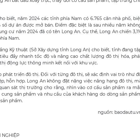
g An bắt đầu xoay trục, thay đổi cơ cấu sản phẩm, tập trung ch
o biết, năm 2024 các tỉnh phía Nam có 6.765 căn nhà phố, biệ
% số dự án được mở bán. Điểm đặc biệt là sau nhiều năm khôn
ung cư năm 2024 đã có tên Long An. Cụ thể, Long An chiến 3,1
phía Nam.
ng Kỹ thuật (Sở Xây dựng tỉnh Long An) cho biết, tỉnh đang tậ
tiêu đẩy nhanh tốc độ và nâng cao chất lượng đô thị hóa, phá
thị động lực thông minh kết nối với khu vực.
hát triển đô thị. Đối với từng đô thị, sẽ xác định vai trò như đ
hiệp, hỗn hợp. Long An không đặt nặng việc nâng hạng đô thị, m
 quan sát thị trường cho rằng, nhìn vào cơ cấu sản phẩm ra mắ
uồn cung sản phẩm và nhu cầu của khách hàng do dòng sản phẩ
g sản phẩm.
nguồn: baodautu.v
H NGHIỆP