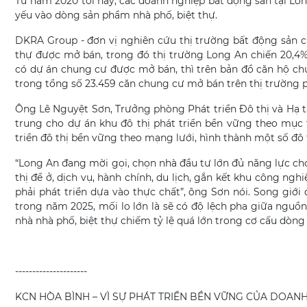
Từ năm 2020 tới nay, các doanh nghiệp bất động sản tại Lon
yếu vào dòng sản phẩm nhà phố, biệt thự.
DKRA Group - đơn vị nghiên cứu thị trường bất động sản ch
thự được mở bán, trong đó thị trường Long An chiến 20,4
có dự án chung cư được mở bán, thì trên bản đồ căn hộ ch
trong tổng số 23.459 căn chung cư mở bán trên thị trường 
Ông Lê Nguyệt Sơn, Trưởng phòng Phát triển Đô thị và Hạ tầ
trung cho dự án khu đô thị phát triển bền vững theo mục 
triển đô thị bền vững theo mạng lưới, hình thành một số đô 
“Long An đang mời gọi, chọn nhà đầu tư lớn đủ năng lực cho p
thị để ở, dịch vụ, hành chính, du lịch, gắn kết khu công ng
phải phát triển dựa vào thực chất”, ông Sơn nói. Song giới
trong năm 2025, mối lo lớn là sẽ có độ lệch pha giữa ng
nhà nhà phố, biệt thự chiếm tỷ lệ quá lớn trong cơ cấu dòn
---------------------
KCN HÒA BÌNH – VÌ SỰ PHÁT TRIỂN BỀN VỮNG CỦA DOAN