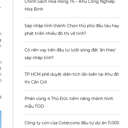
Chính Sách Hoa Hồng 1% – Khu Công Nghiệp
.
Hòa Bình
Sáp nhập tỉnh thành: Chọn thủ phủ đầu tàu hay
phát triển nhiều đô thị vệ tinh?
n
g
i
Có nên vay tiền đầu tư lướt sóng đất 'ăn theo'
sáp nhập tỉnh?
n
t
n
TP HCM phê duyệt diện tích lấn biển tại Khu đô
p
thị Cần Giờ
à
Phân vùng 4 Thủ Đức tiềm năng thành hình
mẫu TOD
Công ty con của Coteccons đầu tư dự án 11.000