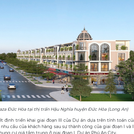
aza Đức Hòa tại thị trấn Hậu Nghĩa huyện Đức Hòa (Long An)
định triển khai giai đoạn III của Dự án dựa trên tính toán củ
hu cầu của khách hàng sau sự thành công của giai đoạn I và II
hung cư giá tầm trung ở giai đoạn I Dự án Phú An City.