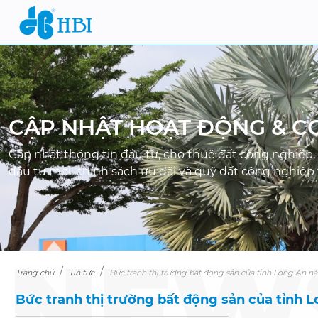
CẬP NHẬT HOẠT ĐỘNG & CƠ
Cập nhật thông tin đầu tư, cho thuê đất công nghiệp, 
đầu tư mới, chính sách ưu đãi và quỹ đất công nghiệp
Trang chủ
Tin tức
Bức tranh thị trường bất động sản của tỉnh Long An n
Bức tranh thị trường bất động sản của tỉnh