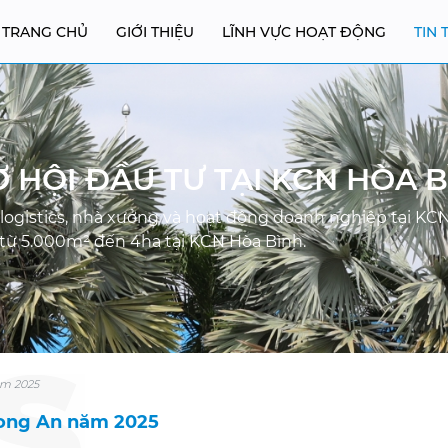
TRANG CHỦ
GIỚI THIỆU
LĨNH VỰC HOẠT ĐỘNG
TIN 
 HỘI ĐẦU TƯ TẠI KCN HÒA 
logistics, nhà xưởng và hoạt động doanh nghiệp tại KCN
 từ 5.000m² đến 4ha tại KCN Hòa Bình.
ăm 2025
 Long An năm 2025