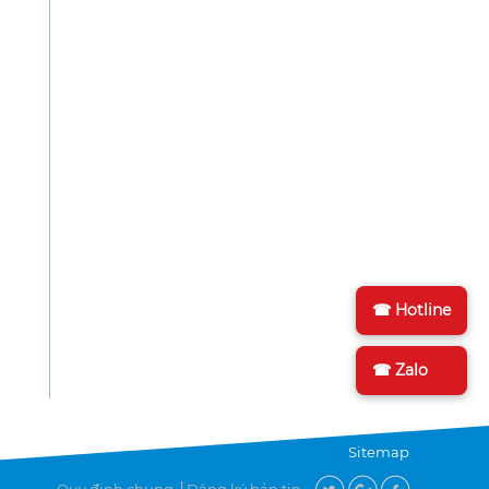
☎ Hotline
☎ Zalo
Sitemap