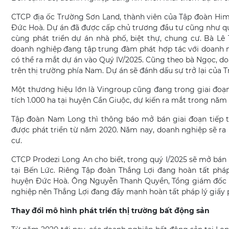
CTCP địa ốc Trường Sơn Land, thành viên của Tập đoàn Him
Đức Hoà. Dự án đã được cấp chủ trương đầu tư cũng như qu
cùng phát triển dự án nhà phố, biệt thự, chung cư. Bà L
doanh nghiệp đang tập trung đàm phát hợp tác với doanh ng
có thể ra mắt dự án vào Quý IV/2025. Cũng theo bà Ngọc, d
trên thị trường phía Nam. Dự án sẽ đánh dấu sự trở lại của 
Một thương hiệu lớn là Vingroup cũng đang trong giai đoạ
tích 1.000 ha tại huyện Cần Giuộc, dự kiến ra mắt trong năm
Tập đoàn Nam Long thì thông báo mở bán giai đoạn tiếp th
được phát triển từ năm 2020. Năm nay, doanh nghiệp sẽ ra
cư.
CTCP Prodezi Long An cho biết, trong quý I/2025 sẽ mở bá
tại Bến Lức. Riêng Tập đoàn Thắng Lợi đang hoàn tất phá
huyện Đức Hoà. Ông Nguyễn Thanh Quyền, Tổng giám đốc T
nghiệp nên Thắng Lợi đang đẩy mạnh hoàn tất pháp lý giấy p
Thay đổi mô hình phát triển thị trường bất động sản