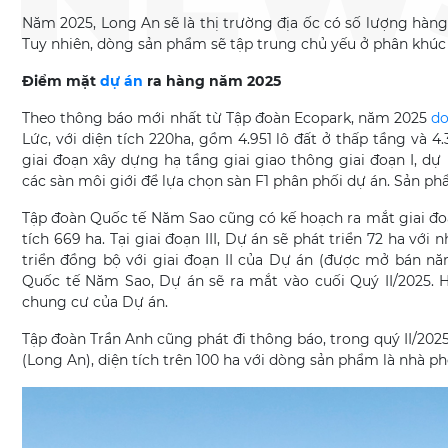
Năm 2025, Long An sẽ là thị trường địa ốc có số lượng hàn
Tuy nhiên, dòng sản phẩm sẽ tập trung chủ yếu ở phân khúc 
Điểm mặt
dự án
ra hàng năm 2025
Theo thông báo mới nhất từ Tập đoàn Ecopark, năm 2025
do
Lức, với diện tích 220ha, gồm 4.951 lô đất ở thấp tầng và 4
giai đoạn xây dựng hạ tầng giai giao thông giai đoạn I, dự
các sàn môi giới để lựa chọn sàn F1 phân phối dự án. Sản phẩ
Tập đoàn Quốc tế Năm Sao cũng có kế hoạch ra mắt giai đoạn 
tích 669 ha. Tại giai đoạn III, Dự án sẽ phát triển 72 ha vớ
triển đồng bộ với giai đoạn II của Dự án (được mở bán 
Quốc tế Năm Sao, Dự án sẽ ra mắt vào cuối Quý II/2025. 
chung cư của Dự án.
Tập đoàn Trần Anh cũng phát đi thông báo, trong quý II/2025 
(Long An), diện tích trên 100 ha với dòng sản phẩm là nhà phố