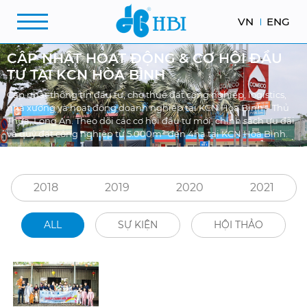
VN
ENG
CẬP NHẬT HOẠT ĐỘNG & CƠ HỘI ĐẦU
TƯ TẠI KCN HÒA BÌNH
Cập nhật thông tin đầu tư, cho thuê đất công nghiệp, logistics,
nhà xưởng và hoạt động doanh nghiệp tại KCN Hòa Bình – Thủ
Thừa, Long An. Theo dõi các cơ hội đầu tư mới, chính sách ưu đãi
và quỹ đất công nghiệp từ 5.000m² đến 4ha tại KCN Hòa Bình.
2018
2019
2020
2021
ALL
SỰ KIỆN
HỘI THẢO